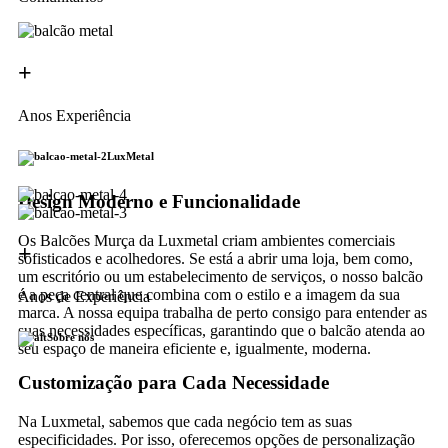
+
Anos Experiência
LuxMetal
Design Moderno e Funcionalidade
Os Balcões Murça da Luxmetal criam ambientes comerciais
+
sofisticados e acolhedores. Se está a abrir uma loja, bem como,
um escritório ou um estabelecimento de serviços, o nosso balcão
é a peça central que combina com o estilo e a imagem da sua
Anos de Experiência
marca. A nossa equipa trabalha de perto consigo para entender as
suas necessidades específicas, garantindo que o balcão atenda ao
Sobre nós
seu espaço de maneira eficiente e, igualmente, moderna.
Customização para Cada Necessidade
Na Luxmetal, sabemos que cada negócio tem as suas
especificidades. Por isso, oferecemos opções de personalização