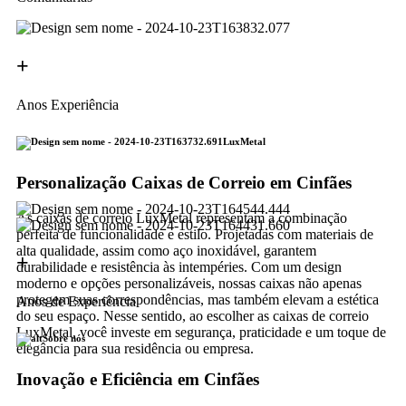
+
Anos Experiência
LuxMetal
Personalização Caixas de Correio em Cinfães
As caixas de correio LuxMetal representam a combinação
perfeita de funcionalidade e estilo. Projetadas com materiais de
alta qualidade, assim como aço inoxidável, garantem
+
durabilidade e resistência às intempéries. Com um design
moderno e opções personalizáveis, nossas caixas não apenas
protegem suas correspondências, mas também elevam a estética
Anos de Experiência
do seu espaço. Nesse sentido, ao escolher as caixas de correio
LuxMetal, você investe em segurança, praticidade e um toque de
Sobre nós
elegância para sua residência ou empresa.
Inovação e Eficiência em Cinfães