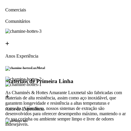
Comerciais
Comunitários
+
Anos Experiência
LuxMetal
Materiais de Primeira Linha
As Chaminés & Hottes Amarante Luxmetal são fabricadas com
+
materiais de alta resistência, assim como aço inoxidável, que
garantem longevidade e resistência a altas temperaturas e
corrosão. Além disso, nossos sistemas de extração são
Anos de Experiência
desenvolvidos para oferecer desempenho máximo, mantendo o ar
da sua cozinha ou ambiente sempre limpo e livre de odores
Sobre nós
indesejáveis.