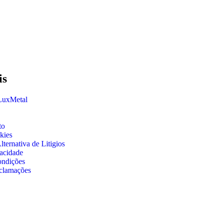
is
 LuxMetal
to
kies
ternativa de Litigios
vacidade
ondições
clamações