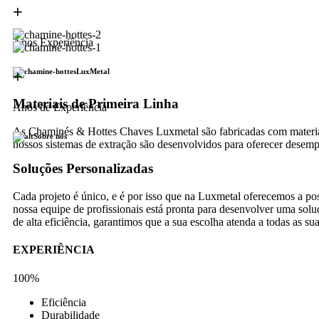
+
Anos Experiência
LuxMetal
+
Materiais de Primeira Linha
Anos de Experiência
As Chaminés & Hottes Chaves Luxmetal são fabricadas com materiais 
Sobre nós
nossos sistemas de extração são desenvolvidos para oferecer desem
Soluções Personalizadas
Cada projeto é único, e é por isso que na Luxmetal oferecemos a po
nossa equipe de profissionais está pronta para desenvolver uma solu
de alta eficiência, garantimos que a sua escolha atenda a todas as su
EXPERIÊNCIA
100%
Eficiência
Durabilidade