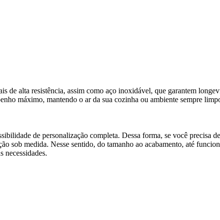
de alta resistência, assim como aço inoxidável, que garantem longevida
penho máximo, mantendo o ar da sua cozinha ou ambiente sempre limpo e
ssibilidade de personalização completa. Dessa forma, se você precisa d
ção sob medida. Nesse sentido, do tamanho ao acabamento, até funciona
as necessidades.