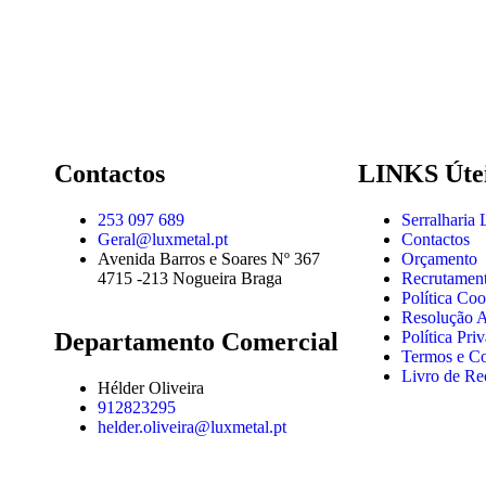
Contactos
LINKS Úte
253 097 689
Serralharia
Geral@luxmetal.pt
Contactos
Avenida Barros e Soares Nº 367
Orçamento
4715 -213 Nogueira Braga
Recrutamen
Política Coo
Resolução Al
Departamento Comercial
Política Pri
Termos e C
Livro de Re
Hélder Oliveira
912823295
helder.oliveira@luxmetal.pt