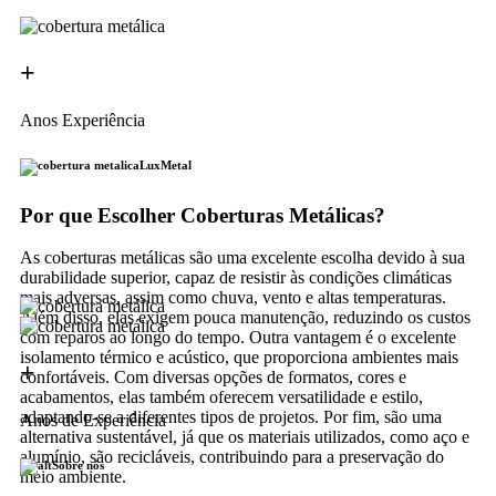
+
Anos Experiência
LuxMetal
Por que Escolher Coberturas Metálicas?
As coberturas metálicas são uma excelente escolha devido à sua
durabilidade superior, capaz de resistir às condições climáticas
mais adversas, assim como chuva, vento e altas temperaturas.
Além disso, elas exigem pouca manutenção, reduzindo os custos
com reparos ao longo do tempo. Outra vantagem é o excelente
isolamento térmico e acústico, que proporciona ambientes mais
+
confortáveis. Com diversas opções de formatos, cores e
acabamentos, elas também oferecem versatilidade e estilo,
adaptando-se a diferentes tipos de projetos. Por fim, são uma
Anos de Experiência
alternativa sustentável, já que os materiais utilizados, como aço e
alumínio, são recicláveis, contribuindo para a preservação do
Sobre nós
meio ambiente.