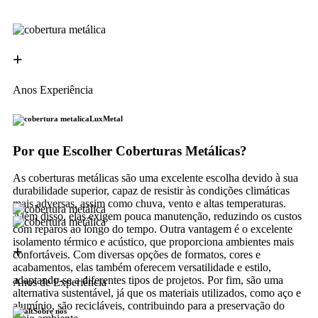
+
Anos Experiência
LuxMetal
Por que Escolher Coberturas Metálicas?
As coberturas metálicas são uma excelente escolha devido à sua
durabilidade superior, capaz de resistir às condições climáticas
mais adversas, assim como chuva, vento e altas temperaturas.
Além disso, elas exigem pouca manutenção, reduzindo os custos
com reparos ao longo do tempo. Outra vantagem é o excelente
isolamento térmico e acústico, que proporciona ambientes mais
+
confortáveis. Com diversas opções de formatos, cores e
acabamentos, elas também oferecem versatilidade e estilo,
adaptando-se a diferentes tipos de projetos. Por fim, são uma
Anos de Experiência
alternativa sustentável, já que os materiais utilizados, como aço e
alumínio, são recicláveis, contribuindo para a preservação do
Sobre nós