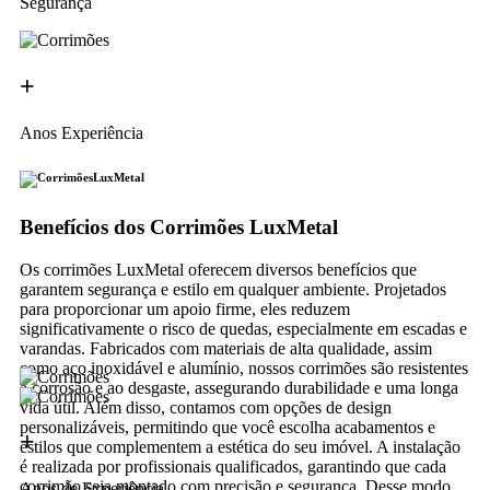
Segurança
+
Anos Experiência
LuxMetal
Benefícios dos Corrimões LuxMetal
Os corrimões LuxMetal oferecem diversos benefícios que
garantem segurança e estilo em qualquer ambiente. Projetados
para proporcionar um apoio firme, eles reduzem
significativamente o risco de quedas, especialmente em escadas e
varandas. Fabricados com materiais de alta qualidade, assim
como aço inoxidável e alumínio, nossos corrimões são resistentes
à corrosão e ao desgaste, assegurando durabilidade e uma longa
vida útil. Além disso, contamos com opções de design
personalizáveis, permitindo que você escolha acabamentos e
+
estilos que complementem a estética do seu imóvel. A instalação
é realizada por profissionais qualificados, garantindo que cada
corrimão seja montado com precisão e segurança. Desse modo,
Anos de Experiência