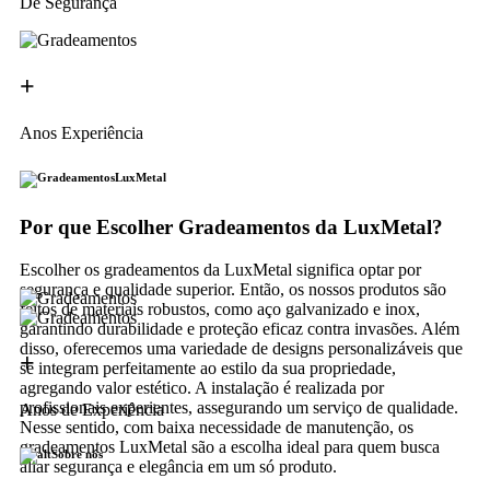
De Segurança
+
Anos Experiência
LuxMetal
Por que Escolher Gradeamentos da LuxMetal?
Escolher os gradeamentos da LuxMetal significa optar por
segurança e qualidade superior. Então, os nossos produtos são
feitos de materiais robustos, como aço galvanizado e inox,
garantindo durabilidade e proteção eficaz contra invasões. Além
disso, oferecemos uma variedade de designs personalizáveis que
+
se integram perfeitamente ao estilo da sua propriedade,
agregando valor estético. A instalação é realizada por
profissionais experientes, assegurando um serviço de qualidade.
Anos de Experiência
Nesse sentido, com baixa necessidade de manutenção, os
gradeamentos LuxMetal são a escolha ideal para quem busca
Sobre nós
aliar segurança e elegância em um só produto.