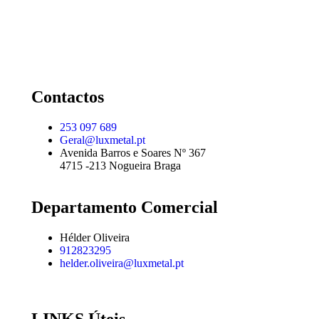
Contactos
253 097 689
Geral@luxmetal.pt
Avenida Barros e Soares Nº 367
4715 -213 Nogueira Braga
Departamento Comercial
Hélder Oliveira
912823295
helder.oliveira@luxmetal.pt
LINKS Úteis