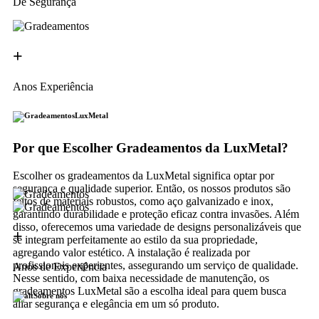
De Segurança
+
Anos Experiência
LuxMetal
Por que Escolher Gradeamentos da LuxMetal?
Escolher os gradeamentos da LuxMetal significa optar por
segurança e qualidade superior. Então, os nossos produtos são
feitos de materiais robustos, como aço galvanizado e inox,
garantindo durabilidade e proteção eficaz contra invasões. Além
disso, oferecemos uma variedade de designs personalizáveis que
+
se integram perfeitamente ao estilo da sua propriedade,
agregando valor estético. A instalação é realizada por
profissionais experientes, assegurando um serviço de qualidade.
Anos de Experiência
Nesse sentido, com baixa necessidade de manutenção, os
gradeamentos LuxMetal são a escolha ideal para quem busca
Sobre nós
aliar segurança e elegância em um só produto.