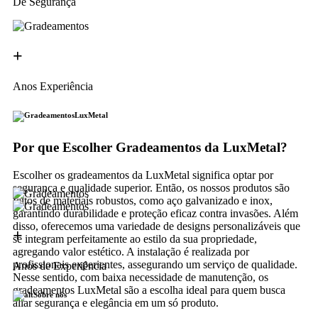
De Segurança
+
Anos Experiência
LuxMetal
Por que Escolher Gradeamentos da LuxMetal?
Escolher os gradeamentos da LuxMetal significa optar por
segurança e qualidade superior. Então, os nossos produtos são
feitos de materiais robustos, como aço galvanizado e inox,
garantindo durabilidade e proteção eficaz contra invasões. Além
disso, oferecemos uma variedade de designs personalizáveis que
+
se integram perfeitamente ao estilo da sua propriedade,
agregando valor estético. A instalação é realizada por
profissionais experientes, assegurando um serviço de qualidade.
Anos de Experiência
Nesse sentido, com baixa necessidade de manutenção, os
gradeamentos LuxMetal são a escolha ideal para quem busca
Sobre nós
aliar segurança e elegância em um só produto.