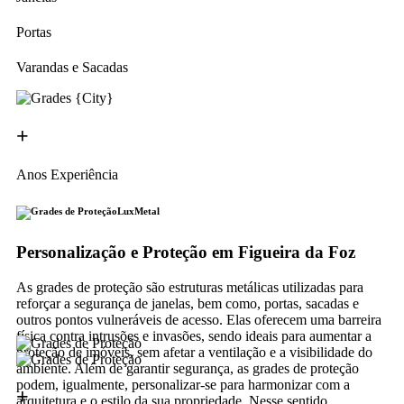
Portas
Varandas e Sacadas
+
Anos Experiência
LuxMetal
Personalização e Proteção em Figueira da Foz
As grades de proteção são estruturas metálicas utilizadas para
reforçar a segurança de janelas, bem como, portas, sacadas e
outros pontos vulneráveis de acesso. Elas oferecem uma barreira
física contra intrusões e invasões, sendo ideais para aumentar a
proteção de imóveis, sem afetar a ventilação e a visibilidade do
ambiente. Além de garantir segurança, as grades de proteção
podem, igualmente, personalizar-se para harmonizar com a
+
arquitetura e o estilo da sua propriedade. Nesse sentido,