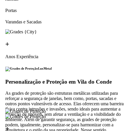
Portas
Varandas e Sacadas
+
Anos Experiência
LuxMetal
Personalização e Proteção em Vila do Conde
As grades de proteção são estruturas metálicas utilizadas para
reforçar a segurança de janelas, bem como, portas, sacadas e
outros pontos vulneráveis de acesso. Elas oferecem uma barreira
física contra intrusões e invasões, sendo ideais para aumentar a
proteção de imóveis, sem afetar a ventilação e a visibilidade do
ambiente. Além de garantir segurança, as grades de proteção
podem, igualmente, personalizar-se para harmonizar com a
+
arquitetura e o estilo da sua propriedade. Nesse sentido,