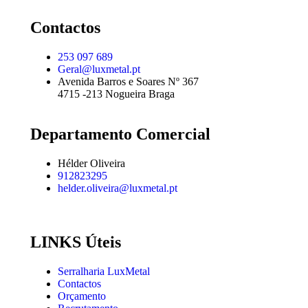
Contactos
253 097 689
Geral@luxmetal.pt
Avenida Barros e Soares Nº 367
4715 -213 Nogueira Braga
Departamento Comercial
Hélder Oliveira
912823295
helder.oliveira@luxmetal.pt
LINKS Úteis
Serralharia LuxMetal
Contactos
Orçamento