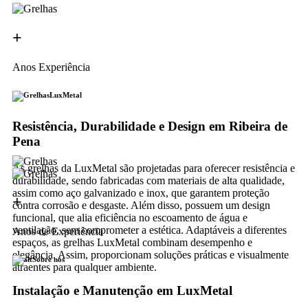
+
Anos Experiência
LuxMetal
Resistência, Durabilidade e Design em Ribeira de
Pena
As grelhas da LuxMetal são projetadas para oferecer resistência e
durabilidade, sendo fabricadas com materiais de alta qualidade,
assim como aço galvanizado e inox, que garantem proteção
+
contra corrosão e desgaste. Além disso, possuem um design
funcional, que alia eficiência no escoamento de água e
ventilação, sem comprometer a estética. Adaptáveis a diferentes
Anos de Experiência
espaços, as grelhas LuxMetal combinam desempenho e
elegância. Assim, proporcionam soluções práticas e visualmente
Sobre nós
atraentes para qualquer ambiente.
Instalação e Manutenção em LuxMetal