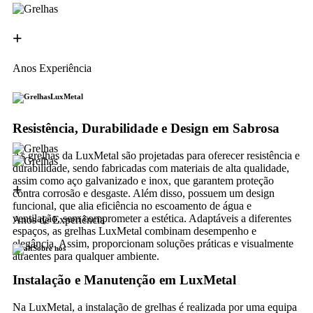
+
Anos Experiência
LuxMetal
Resistência, Durabilidade e Design em Sabrosa
As grelhas da LuxMetal são projetadas para oferecer resistência e
durabilidade, sendo fabricadas com materiais de alta qualidade,
assim como aço galvanizado e inox, que garantem proteção
+
contra corrosão e desgaste. Além disso, possuem um design
funcional, que alia eficiência no escoamento de água e
ventilação, sem comprometer a estética. Adaptáveis a diferentes
Anos de Experiência
espaços, as grelhas LuxMetal combinam desempenho e
elegância. Assim, proporcionam soluções práticas e visualmente
Sobre nós
atraentes para qualquer ambiente.
Instalação e Manutenção em LuxMetal
Na LuxMetal, a instalação de grelhas é realizada por uma equipa