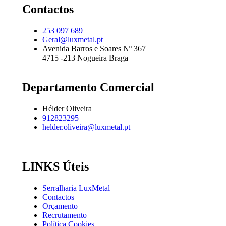
Contactos
253 097 689
Geral@luxmetal.pt
Avenida Barros e Soares Nº 367
4715 -213 Nogueira Braga
Departamento Comercial
Hélder Oliveira
912823295
helder.oliveira@luxmetal.pt
LINKS Úteis
Serralharia LuxMetal
Contactos
Orçamento
Recrutamento
Política Cookies