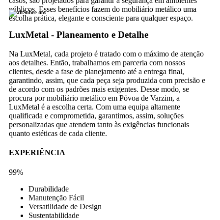
casos, são projetados para garantir a segurança em ambientes
públicos. Esses benefícios fazem do mobiliário metálico uma
Sobre nós
escolha prática, elegante e consciente para qualquer espaço.
LuxMetal - Planeamento e Detalhe
Na LuxMetal, cada projeto é tratado com o máximo de atenção
aos detalhes. Então, trabalhamos em parceria com nossos
clientes, desde a fase de planejamento até a entrega final,
garantindo, assim, que cada peça seja produzida com precisão e
de acordo com os padrões mais exigentes. Desse modo, se
procura por mobiliário metálico em Póvoa de Varzim, a
LuxMetal é a escolha certa. Com uma equipa altamente
qualificada e comprometida, garantimos, assim, soluções
personalizadas que atendem tanto às exigências funcionais
quanto estéticas de cada cliente.
EXPERIÊNCIA
99%
Durabilidade
Manutenção Fácil
Versatilidade de Design
Sustentabilidade