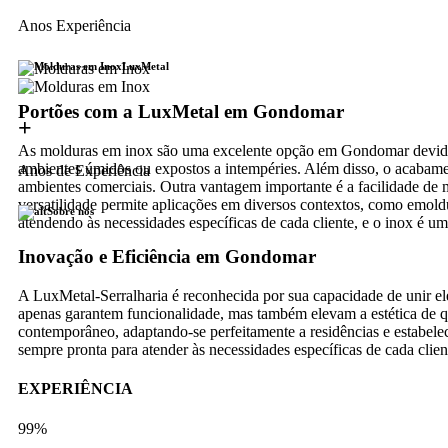
Anos Experiência
LuxMetal
Portões com a LuxMetal em Gondomar
+
As molduras em inox são uma excelente opção em Gondomar devido a 
ambientes úmidos ou expostos a intempéries. Além disso, o acabament
Anos de Experiência
ambientes comerciais. Outra vantagem importante é a facilidade de
versatilidade permite aplicações em diversos contextos, como emol
Sobre nós
atendendo às necessidades específicas de cada cliente, e o inox é um 
Inovação e Eficiência em Gondomar
A LuxMetal-Serralharia é reconhecida por sua capacidade de unir el
apenas garantem funcionalidade, mas também elevam a estética de 
contemporâneo, adaptando-se perfeitamente a residências e estabeleci
sempre pronta para atender às necessidades específicas de cada clie
EXPERIÊNCIA
99%