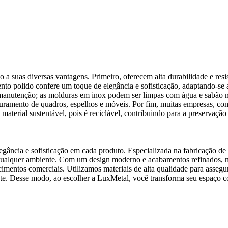
suas diversas vantagens. Primeiro, oferecem alta durabilidade e resi
o polido confere um toque de elegância e sofisticação, adaptando-se a 
 manutenção; as molduras em inox podem ser limpas com água e sabão n
duramento de quadros, espelhos e móveis. Por fim, muitas empresas, co
material sustentável, pois é reciclável, contribuindo para a preservação
egância e sofisticação em cada produto. Especializada na fabricação de
qualquer ambiente. Com um design moderno e acabamentos refinados, n
mentos comerciais. Utilizamos materiais de alta qualidade para assegura
nte. Desse modo, ao escolher a LuxMetal, você transforma seu espaço c