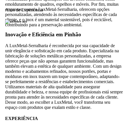
emolduramento de quadros, espelhos e móveis. Por fim, muitas
empresas, como a LuxMetal-Serralharia, oferecem opções
Anos de Experiência
personalizadas, atendendo às necessidades específicas de cada
cliente, e o inox é um material sustentável, pois é reciclável,
Sobre nós
contribuindo para a preservação ambiental.
Inovação e Eficiência em Pinhão
A LuxMetal-Serralharia é reconhecida por sua capacidade de
unir elegância e sofisticação em cada produto. Especializada na
fabricação de soluções metálicas personalizadas, a empresa
oferece peças que não apenas garantem funcionalidade, mas
também elevam a estética de qualquer ambiente. Com um design
moderno e acabamentos refinados, nossos portões, portas e
molduras em inox trazem um toque contemporâneo, adaptando-
se perfeitamente a residências e estabelecimentos comerciais.
Utilizamos materiais de alta qualidade para assegurar
durabilidade e beleza, e nossa equipe de profissionais está sempre
pronta para atender às necessidades específicas de cada cliente.
Desse modo, ao escolher a LuxMetal, você transforma seu
espaço com produtos que exalam estilo e classe.
EXPERIÊNCIA