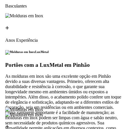
Basculantes
+
Anos Experiência
LuxMetal
Portões com a LuxMetal em Pinhão
As molduras em inox são uma excelente opção em Pinhão
devido a suas diversas vantagens. Primeiro, oferecem alta
durabilidade e resistência à corrosão, o que garante sua
longevidade mesmo em ambientes úmidos ou expostos a
intempéries. Além disso, o acabamento polido confere um toque
de elegância e sofisticação, adaptando-se a diferentes estilos de
decoração, seja em residências ou em ambientes comerciais.
Outra vantagem importante é a facilidade de manutenção; as
molduras em inox podem ser limpas com água e sabão neutro,
sem necessidade de produtos químicos agressivos. Sua
+
versatilidade permite aplicações em diversos contextos, como