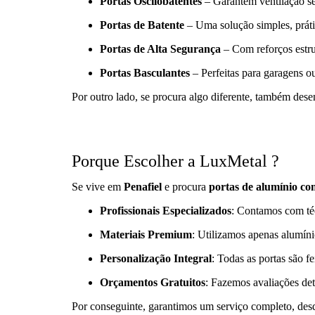
Portas Oscilobatentes
– Garantem ventilação s
Portas de Batente
– Uma solução simples, práti
Portas de Alta Segurança
– Com reforços estrut
Portas Basculantes
– Perfeitas para garagens o
Por outro lado, se procura algo diferente, também des
Porque Escolher a LuxMetal ?
Se vive em
Penafiel
e procura
portas de alumínio com
Profissionais Especializados
: Contamos com téc
Materiais Premium
: Utilizamos apenas alumínio
Personalização Integral
: Todas as portas são 
Orçamentos Gratuitos
: Fazemos avaliações de
Por conseguinte, garantimos um serviço completo, desd