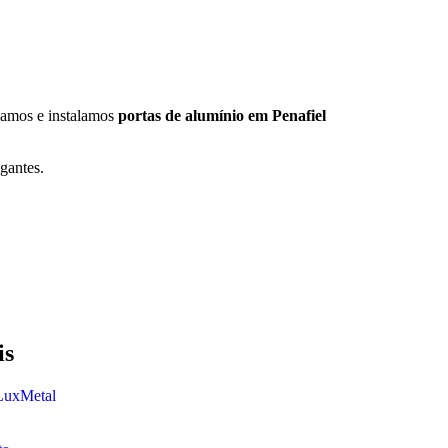
icamos e instalamos
portas de alumínio em Penafiel
egantes.
is
 LuxMetal