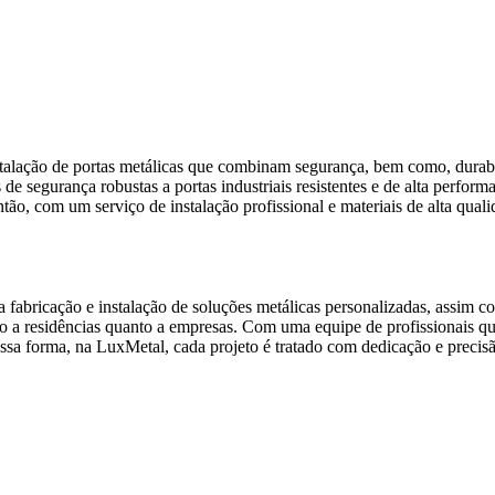
stalação de portas metálicas que combinam segurança, bem como, durabi
de segurança robustas a portas industriais resistentes e de alta perfor
tão, com um serviço de instalação profissional e materiais de alta qual
fabricação e instalação de soluções metálicas personalizadas, assim c
o a residências quanto a empresas. Com uma equipe de profissionais qua
essa forma, na LuxMetal, cada projeto é tratado com dedicação e preci