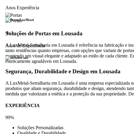
Anos Experiência
LuxMetal
+
Soluções de Portas em Lousada
A LuxMetal-Serralharia em Lousada é referência na fabricação e in
Anos de Experiência
tanto residências quanto empresas, com opções que variam de portas 
mantendo um visual elegante e adaptado ao estilo de cada cliente. En
Sobre nós
esteticamente agradáveis em Lousada.
Segurança, Durabilidade e Design em Lousada
A LuxMetal-Serralharia em Lousada é uma empresa especializada na 
produtos que aliam segurança, durabilidade e design, atendendo tant
medida que valorizam a estética e a proteção da sua propriedade. D
EXPERIÊNCIA
99%
Soluções Personalizadas
Qualidade e Durabilidade