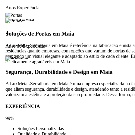
Anos Experiência
LuxMetal
+
Soluções de Portas em Maia
A LuxMetal-Serralharia em Maia é referência na fabricação e instal
Anos de Experiência
residências quanto empresas, com opções que variam de portas de seg
mantendo um visual elegante e adaptado ao estilo de cada cliente. En
Sobre nós
esteticamente agradáveis em Maia.
Segurança, Durabilidade e Design em Maia
A LuxMetal-Serralharia em Maia é uma empresa especializada na fabr
que aliam segurança, durabilidade e design, atendendo tanto a resid
valorizam a estética e a proteção da sua propriedade. Dessa forma,
EXPERIÊNCIA
99%
Soluções Personalizadas
Qualidade e Durabilidade