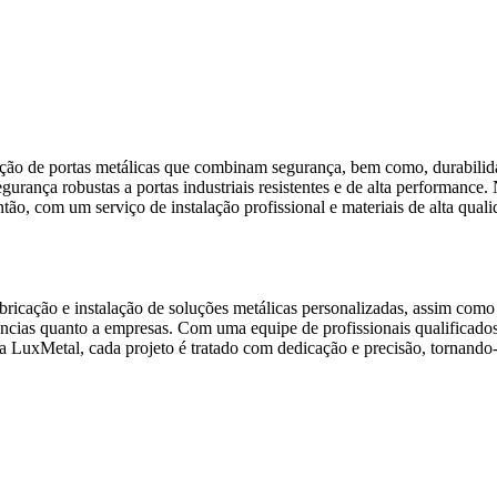
ação de portas metálicas que combinam segurança, bem como, durabilid
urança robustas a portas industriais resistentes e de alta performance.
tão, com um serviço de instalação profissional e materiais de alta qual
icação e instalação de soluções metálicas personalizadas, assim como
ências quanto a empresas. Com uma equipe de profissionais qualificados
 na LuxMetal, cada projeto é tratado com dedicação e precisão, tornand