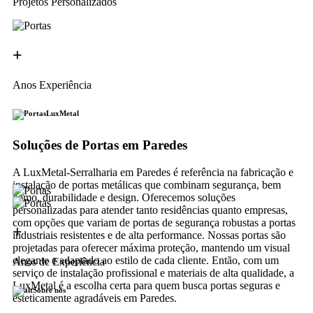
Projetos Personalizados
+
Anos Experiência
LuxMetal
Soluções de Portas em Paredes
A LuxMetal-Serralharia em Paredes é referência na fabricação e
instalação de portas metálicas que combinam segurança, bem
como, durabilidade e design. Oferecemos soluções
personalizadas para atender tanto residências quanto empresas,
com opções que variam de portas de segurança robustas a portas
+
industriais resistentes e de alta performance. Nossas portas são
projetadas para oferecer máxima proteção, mantendo um visual
elegante e adaptado ao estilo de cada cliente. Então, com um
Anos de Experiência
serviço de instalação profissional e materiais de alta qualidade, a
LuxMetal é a escolha certa para quem busca portas seguras e
Sobre nós
esteticamente agradáveis em Paredes.