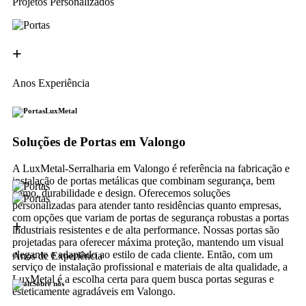
Projetos Personalizados
+
Anos Experiência
LuxMetal
Soluções de Portas em Valongo
A LuxMetal-Serralharia em Valongo é referência na fabricação e
instalação de portas metálicas que combinam segurança, bem
como, durabilidade e design. Oferecemos soluções
personalizadas para atender tanto residências quanto empresas,
com opções que variam de portas de segurança robustas a portas
+
industriais resistentes e de alta performance. Nossas portas são
projetadas para oferecer máxima proteção, mantendo um visual
elegante e adaptado ao estilo de cada cliente. Então, com um
Anos de Experiência
serviço de instalação profissional e materiais de alta qualidade, a
LuxMetal é a escolha certa para quem busca portas seguras e
Sobre nós
esteticamente agradáveis em Valongo.