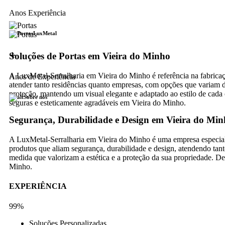
Anos Experiência
LuxMetal
+
Soluções de Portas em Vieira do Minho
A LuxMetal-Serralharia em Vieira do Minho é referência na fabrica
Anos de Experiência
atender tanto residências quanto empresas, com opções que variam de
proteção, mantendo um visual elegante e adaptado ao estilo de cada c
Sobre nós
seguras e esteticamente agradáveis em Vieira do Minho.
Segurança, Durabilidade e Design em Vieira do Mi
A LuxMetal-Serralharia em Vieira do Minho é uma empresa especializ
produtos que aliam segurança, durabilidade e design, atendendo tant
medida que valorizam a estética e a proteção da sua propriedade. D
Minho.
EXPERIÊNCIA
99%
Soluções Personalizadas