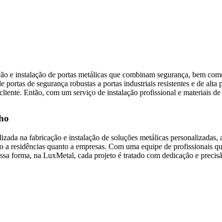
ção e instalação de portas metálicas que combinam segurança, bem como
 portas de segurança robustas a portas industriais resistentes e de alt
liente. Então, com um serviço de instalação profissional e materiais de
nho
ada na fabricação e instalação de soluções metálicas personalizadas,
o a residências quanto a empresas. Com uma equipe de profissionais qua
essa forma, na LuxMetal, cada projeto é tratado com dedicação e precis