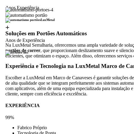
Anos Experiência
LuxMetal
+
Soluções em Portões Automáticos
Anos de Experiência
Na LuxMetal Serralharia, oferecemos uma ampla variedade de soluçõe
portões de correr
, que proporcionam deslizamento suave e silenci
Sobre nós
eficientes, que otimizam o espaço. Além disso, oferecemos serviços 
Experiência e Tecnologia na LuxMetal Marco de Ca
Escolher a LuxMetal em Marco de Canaveses é garantir soluções de p
de alta qualidade que se integram perfeitamente aos sistemas auto
com aplicativos, além de uma equipa especializada para instalação 
cliente, sempre com eficiência e excelência.
EXPERIÊNCIA
99%
Fabrico Próprio
Tecnologia de Ponta