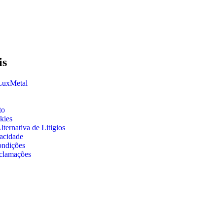
is
 LuxMetal
to
kies
ternativa de Litigios
vacidade
ondições
clamações