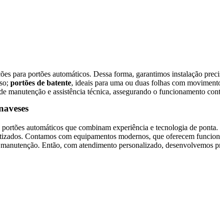
s para portões automáticos. Dessa forma, garantimos instalação preci
oso;
portões de batente
, ideais para uma ou duas folhas com movimento
de manutenção e assistência técnica, assegurando o funcionamento contí
naveses
ortões automáticos que combinam experiência e tecnologia de ponta. N
matizados. Contamos com equipamentos modernos, que oferecem funcion
e manutenção. Então, com atendimento personalizado, desenvolvemos pr