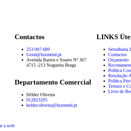
Contactos
LINKS Úte
253 097 689
Serralharia
Geral@luxmetal.pt
Contactos
Avenida Barros e Soares Nº 367
Orçamento
4715 -213 Nogueira Braga
Recrutamen
Política Coo
Resolução Al
Departamento Comercial
Política Pri
Termos e C
Livro de Re
Hélder Oliveira
912823295
helder.oliveira@luxmetal.pt
ar a web