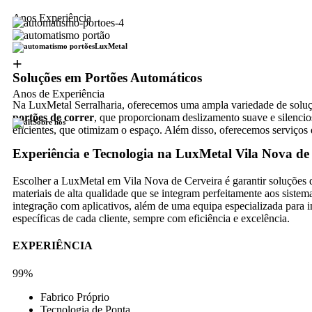
Anos Experiência
LuxMetal
+
Soluções em Portões Automáticos
Anos de Experiência
Na LuxMetal Serralharia, oferecemos uma ampla variedade de soluçõe
portões de correr
, que proporcionam deslizamento suave e silenci
Sobre nós
eficientes, que otimizam o espaço. Além disso, oferecemos serviços 
Experiência e Tecnologia na LuxMetal Vila Nova de
Escolher a LuxMetal em Vila Nova de Cerveira é garantir soluções d
materiais de alta qualidade que se integram perfeitamente aos sis
integração com aplicativos, além de uma equipa especializada para
específicas de cada cliente, sempre com eficiência e excelência.
EXPERIÊNCIA
99%
Fabrico Próprio
Tecnologia de Ponta