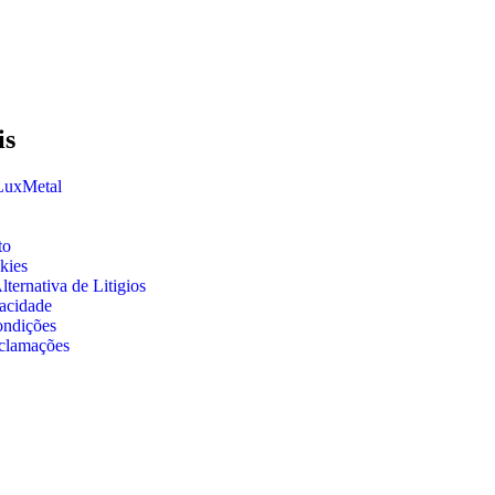
is
 LuxMetal
to
kies
ternativa de Litigios
vacidade
ondições
clamações