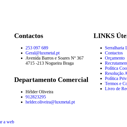
Contactos
LINKS Úte
253 097 689
Serralharia
Geral@luxmetal.pt
Contactos
Avenida Barros e Soares Nº 367
Orçamento
4715 -213 Nogueira Braga
Recrutamen
Política Coo
Resolução Al
Departamento Comercial
Política Pri
Termos e C
Livro de Re
Hélder Oliveira
912823295
helder.oliveira@luxmetal.pt
ar a web