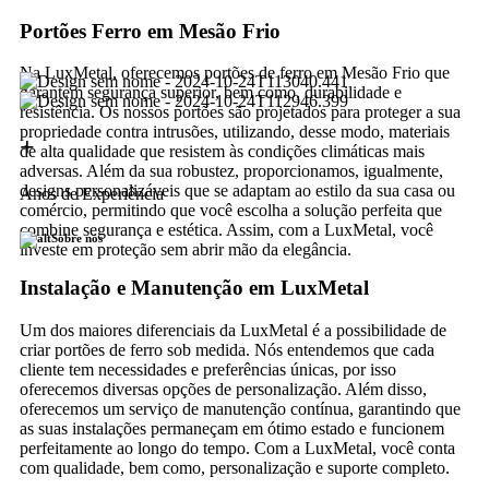
Portões Ferro em Mesão Frio
Na LuxMetal, oferecemos portões de ferro em Mesão Frio que
garantem segurança superior, bem como, durabilidade e
resistência. Os nossos portões são projetados para proteger a sua
propriedade contra intrusões, utilizando, desse modo, materiais
+
de alta qualidade que resistem às condições climáticas mais
adversas. Além da sua robustez, proporcionamos, igualmente,
designs personalizáveis que se adaptam ao estilo da sua casa ou
Anos de Experiência
comércio, permitindo que você escolha a solução perfeita que
combine segurança e estética. Assim, com a LuxMetal, você
Sobre nós
investe em proteção sem abrir mão da elegância.
Instalação e Manutenção em LuxMetal
Um dos maiores diferenciais da LuxMetal é a possibilidade de
criar portões de ferro sob medida. Nós entendemos que cada
cliente tem necessidades e preferências únicas, por isso
oferecemos diversas opções de personalização. Além disso,
oferecemos um serviço de manutenção contínua, garantindo que
as suas instalações permaneçam em ótimo estado e funcionem
perfeitamente ao longo do tempo. Com a LuxMetal, você conta
com qualidade, bem como, personalização e suporte completo.