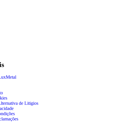
is
 LuxMetal
to
kies
ternativa de Litigios
vacidade
ondições
clamações