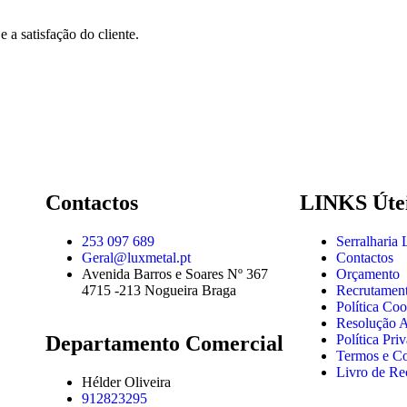
e a satisfação do cliente.
Contactos
LINKS Úte
253 097 689
Serralharia
Geral@luxmetal.pt
Contactos
Avenida Barros e Soares Nº 367
Orçamento
4715 -213 Nogueira Braga
Recrutamen
Política Coo
Resolução Al
Departamento Comercial
Política Pri
Termos e C
Livro de Re
Hélder Oliveira
912823295