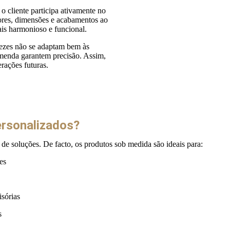
 cliente participa ativamente no
cores, dimensões e acabamentos ao
ais harmonioso e funcional.
vezes não se adaptam bem às
omenda garantem precisão. Assim,
rações futuras.
ersonalizados?
 de soluções. De facto, os produtos sob medida são ideais para:
es
isórias
s