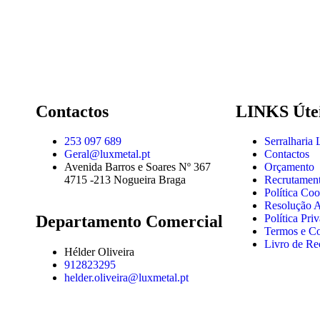
Contactos
LINKS Úte
253 097 689
Serralharia
Geral@luxmetal.pt
Contactos
Avenida Barros e Soares Nº 367
Orçamento
4715 -213 Nogueira Braga
Recrutamen
Política Coo
Resolução Al
Departamento Comercial
Política Pri
Termos e C
Livro de Re
Hélder Oliveira
912823295
helder.oliveira@luxmetal.pt