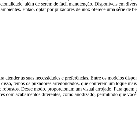
ncionalidade, além de serem de fácil manutenção. Disponíveis em diver
s ambientes. Então, optar por puxadores de inox oferece uma série de be
atender às suas necessidades e preferências. Entre os modelos dispon
Além disso, temos os puxadores arredondados, que conferem um toque ma
s e robustos. Desse modo, proporcionam um visual arrojado. Para quem
 com acabamentos diferentes, como anodizado, permitindo que você esc