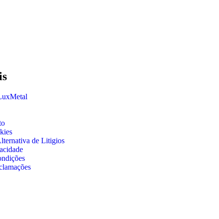
is
 LuxMetal
to
kies
ternativa de Litigios
vacidade
ondições
clamações