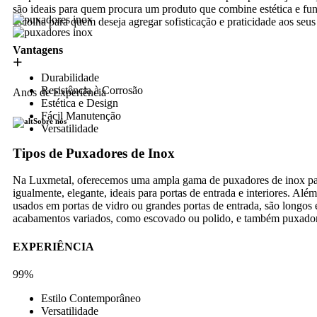
são ideais para quem procura um produto que combine estética e fu
escolha para quem deseja agregar sofisticação e praticidade aos seu
Vantagens
+
Durabilidade
Resistência à Corrosão
Anos de Experiência
Estética e Design
Fácil Manutenção
Sobre nós
Versatilidade
Tipos de Puxadores de Inox
Na Luxmetal, oferecemos uma ampla gama de puxadores de inox para 
igualmente, elegante, ideais para portas de entrada e interiores. 
usados em portas de vidro ou grandes portas de entrada, são longo
acabamentos variados, como escovado ou polido, e também puxadores
EXPERIÊNCIA
99%
Estilo Contemporâneo
Versatilidade