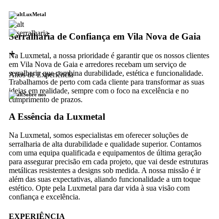
LuxMetal
Serralharia de Confiança em Vila Nova de Gaia
+
Na Luxmetal, a nossa prioridade é garantir que os nossos clientes
em Vila Nova de Gaia e arredores recebam um serviço de
serralharia que combina durabilidade, estética e funcionalidade.
Anos de Experiência
Trabalhamos de perto com cada cliente para transformar as suas
ideias em realidade, sempre com o foco na excelência e no
Sobre nós
cumprimento de prazos.
A Essência da Luxmetal
Na Luxmetal, somos especialistas em oferecer soluções de
serralharia de alta durabilidade e qualidade superior. Contamos
com uma equipa qualificada e equipamentos de última geração
para assegurar precisão em cada projeto, que vai desde estruturas
metálicas resistentes a designs sob medida. A nossa missão é ir
além das suas expectativas, aliando funcionalidade a um toque
estético. Opte pela Luxmetal para dar vida à sua visão com
confiança e excelência.
EXPERIÊNCIA