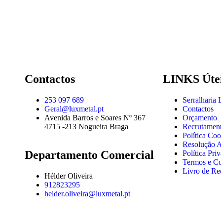
Contactos
LINKS Úte
253 097 689
Serralharia
Geral@luxmetal.pt
Contactos
Avenida Barros e Soares Nº 367
Orçamento
4715 -213 Nogueira Braga
Recrutamen
Política Coo
Resolução Al
Departamento Comercial
Política Pri
Termos e C
Livro de Re
Hélder Oliveira
912823295
helder.oliveira@luxmetal.pt