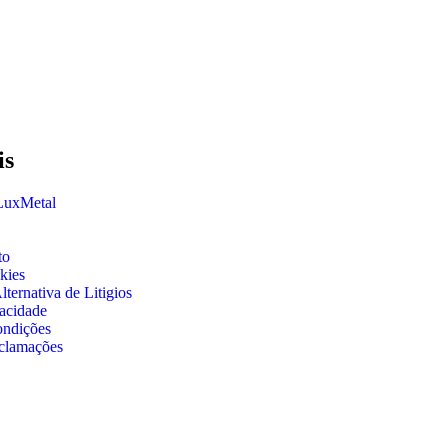
is
 LuxMetal
to
kies
ternativa de Litigios
vacidade
ondições
clamações