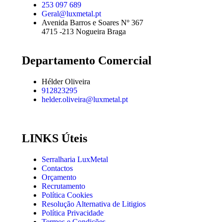
253 097 689
Geral@luxmetal.pt
Avenida Barros e Soares Nº 367
4715 -213 Nogueira Braga
Departamento Comercial
Hélder Oliveira
912823295
helder.oliveira@luxmetal.pt
LINKS Úteis
Serralharia LuxMetal
Contactos
Orçamento
Recrutamento
Política Cookies
Resolução Alternativa de Litigios
Política Privacidade
Termos e Condições