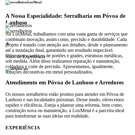
LuxMetal
A Nossa Especialidade: Serralharia em Póvoa de
Lanhoso
Na LuxMetal, trabalhamos com uma vasta gama de serviços que
combinam inovação, assim como, precisão e durabilidade. Cada
+
projeto é tratado com atenção aos detalhes, desde o planeamento
até a instalação final, garantindo um resultado impecável.
Oferecemos serviços de portões e grades, estruturas metálicas,
Anos de Experiência
sob medida. Além disso realizamos reparação e manutenção,
soldadura e corte de precisão. Apresentamos, igualmente,
Sobre nós
soluções decorativas em metal personalizados.
Atendimento em Póvoa de Lanhoso e Arredores
Os nossos serralheiros estão prontos para atender em Póvoa de
Lanhoso e nas localidades próximas. Desse modo, oferecemos
rapidez e eficiência. Esteja a planear uma reforma, bem como,
construção nova ou manutenção, a LuxMetal é a parceira ideal
para transformar as suas ideias em realidade.
EXPERIÊNCIA